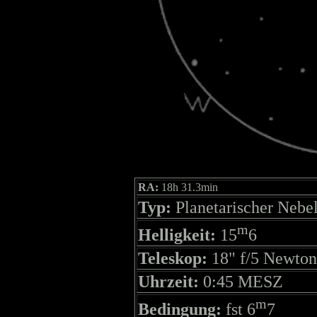
RA:
18h 31.3min
Typ:
Planetarischer Nebe
m
Helligkeit:
15
6
Teleskop:
18" f/5 Newton
Uhrzeit:
0:45 MESZ
m
Bedingung:
fst 6
7