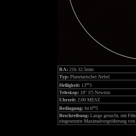
RA:
21h 32.5min
Typ:
Planetarischer Nebel
m
Helligkeit:
13
3
Teleskop:
18" f/5 Newton
Uhrzeit:
2:00 MESZ
m
Bedingung:
fst 6
5
Beschreibung:
Lange gesucht, mit Filter
eingesetzten Maximalvergrößerung von 