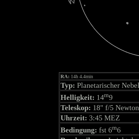
RA:
14h 4.4min
Typ:
Planetarischer Nebe
m
Helligkeit:
14
9
Teleskop:
18" f/5 Newton
Uhrzeit:
3:45 MEZ
m
Bedingung:
fst 6
6