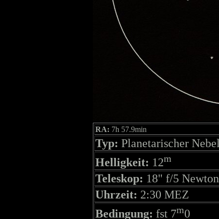
RA:
7h 57.9min
Typ:
Planetarischer Nebe
m
Helligkeit:
12
Teleskop:
18" f/5 Newton
Uhrzeit:
2:30 MEZ
m
Bedingung:
fst 7
0