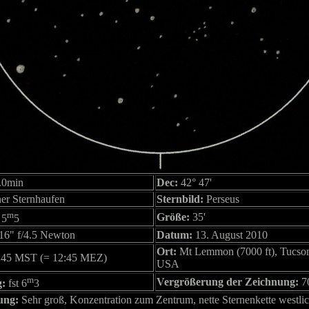
.0min
Dec:
42° 47'
er Sternhaufen
Sternbild:
Perseus
m
Größe:
35'
5
5
16" f/4.5 Newton
Datum:
13. August 2010
Ort:
Mt Lemmon (7000 ft), Tucso
:45 MST (= 12:45 MEZ)
USA
m
Vergrößerung der Zeichnung:
7
g:
fst 6
3
ung:
Sehr groß, Konzentration zum Zentrum, nette Sternenkette westl