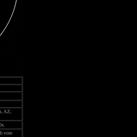
n, AZ,
0x
ich vom