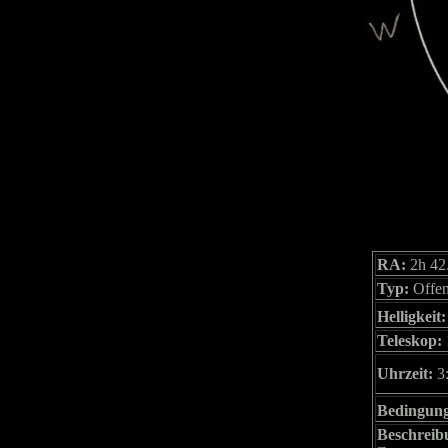
RA:
2h 42
Typ:
Offen
Helligkeit:
Teleskop:
Uhrzeit:
3
Bedingun
Beschreib