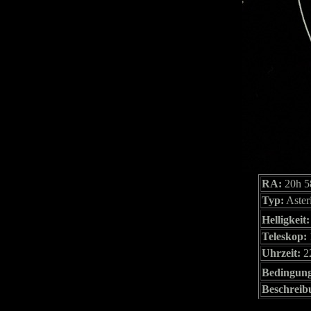
RA:
20h 5
Typ:
Aster
Helligkeit:
Teleskop:
Uhrzeit:
2
Bedingun
Beschreib