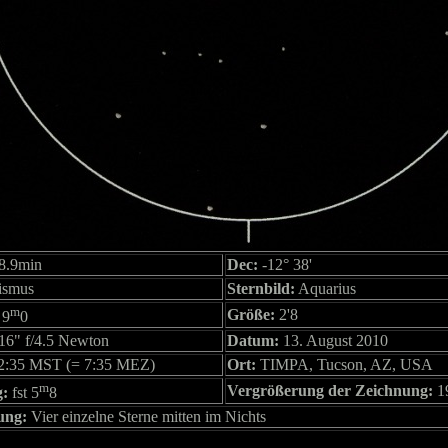
8.9min
Dec:
-12° 38'
ismus
Sternbild:
Aquarius
m
Größe:
2'8
9
0
16" f/4.5 Newton
Datum:
13. August 2010
2:35 MST (= 7:35 MEZ)
Ort:
TIMPA, Tucson, AZ, USA
m
Vergrößerung der Zeichnung:
1
g:
fst 5
8
ung:
Vier einzelne Sterne mitten im Nichts