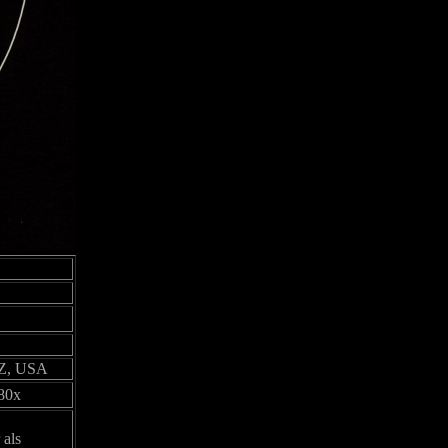
AZ, USA
80x
 als