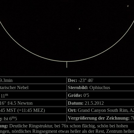
9.3min
Dec:
-23° 46'
tarischer Nebel
Sternbild:
Ophiuchus
m
Größe:
0'5
11
16" f/4.5 Newton
Datum:
21.5.2012
:45 MST (=11:45 MEZ)
Ort:
Grand Canyon South Rim, 
m
Vergrößerung der Zeichnung:
7
g:
fst 6
5
ung:
Deutliche Ringstruktur, bei 76x schon flächig, schön bei hohen
gen, nördliches Ringsegment etwas heller als der Rest, Zentrum heller