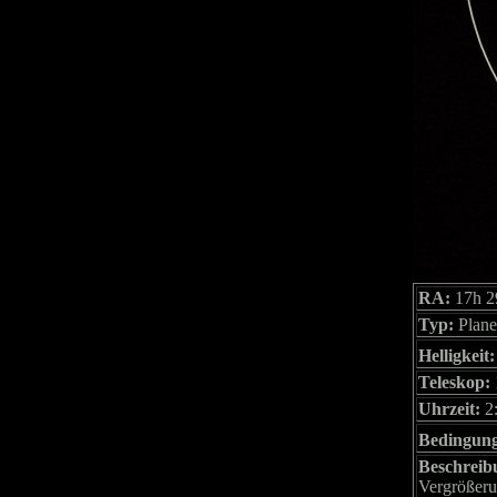
RA:
17h 2
Typ:
Plane
Helligkeit:
Teleskop:
Uhrzeit:
2
Bedingun
Beschreib
Vergrößerun