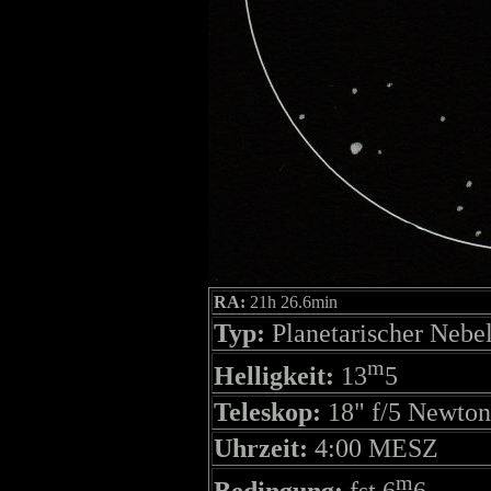
RA:
21h 26.6min
Typ:
Planetarischer Nebe
m
Helligkeit:
13
5
Teleskop:
18" f/5 Newton
Uhrzeit:
4:00 MESZ
m
Bedingung:
fst 6
6