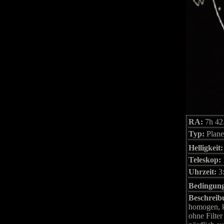
RA:
7h 42
Typ:
Plane
Helligkeit:
Teleskop:
Uhrzeit:
3
Bedingun
Beschreib
homogen, ke
ohne Filter