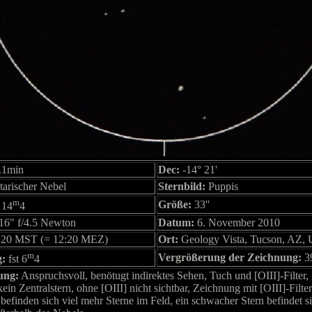
.1min
Dec:
-14° 21'
tarischer Nebel
Sternbild:
Puppis
m
Größe:
33''
14
4
16" f/4.5 Newton
Datum:
6. November 2010
:20 MST (= 12:20 MEZ)
Ort:
Geology Vista, Tucson, AZ,
m
Vergrößerung der Zeichnung:
3
g:
fst 6
4
ung:
Anspruchsvoll, benötugt indirektes Sehen, Tuch und [OIII]-Filter, 
in Zentralstern, ohne [OIII] nicht sichtbar, Zeichnung mit [OIII]-Filter 
 befinden sich viel mehr Sterne im Feld, ein schwacher Stern befindet s