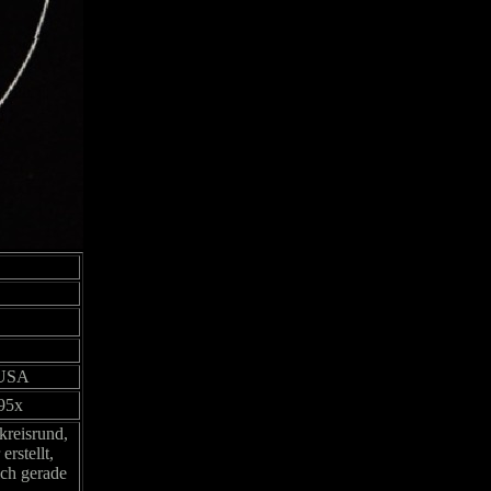
 USA
95x
kreisrund,
erstellt,
ich gerade